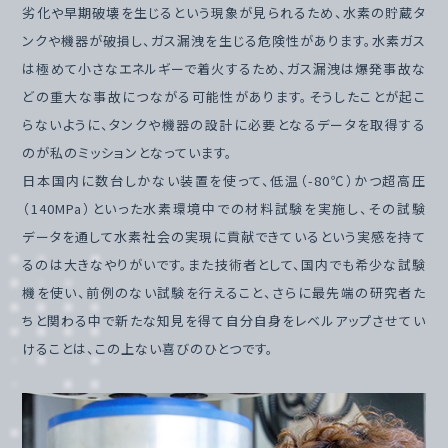
劣化や早期破壊を生じるという現象が見られるため、水素の貯蔵タ
ンクや機器が破損し、ガス漏洩を生じる危険性があります。水素ガス
は極めて小さなエネルギーで着火するため、ガス漏洩は爆発事故な
どの重大な事故につながる可能性があります。そうしたことが起こ
らないように、タンクや機器の設計に必要となるデータを取得する
のが私のミッションとなっています。
日本国内に数台しかない装置を使って、低温（-80℃）かつ超高圧
（140MPa）といった水素環境中での材料試験を実施し、その試験
データを通して水素社会の実現に貢献できているという実感を持て
るのは大きなやりがいです。また技術者として、国内でも希少な試験
機を使い、前例のない試験を行えること、さらに最先端の研究者た
ちと関わる中で新たな知見を得て自分自身をレベルアップさせてい
けることは、この上ない喜びのひとつです。