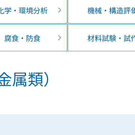
化学・環境分析
機械・構造評
腐食・防食
材料試験・試
金属類）