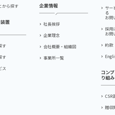
企業情報
とから探す
サー
る
お問
査装置
社⻑挨拶
採用
お問
企業理念
約款
探す
会社概要・組織図
Engli
探す
事業所一覧
ビス
コンプ
り組み
CS
贈収