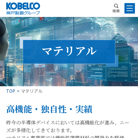
検索
マテリアル
TOP
マテリアル
高機能・独自性・実績
昨今の半導体デバイスにおいては高機能化が進み、ニー
ズが多様化してきております。
マテリアル事業部では機能性薄膜材料の開発力を駆使