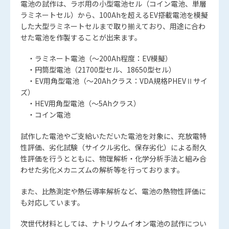
電池の試作は、ラボ用の小型電池セル（コイン電池、単層
ラミネートセル）から、100Ahを超えるEV搭載電池を模擬
した大型ラミネートセルまで取り揃えており、用途に合わ
せた電池を作製することが出来ます。
・ラミネート電池（～200Ah程度：EV模擬）
・円筒型電池（21700型セル、18650型セル）
・EV用角型電池（～20Ahクラス：VDA規格PHEVⅡサイ
ズ）
・HEV用角型電池（～5Ahクラス）
・コイン電池
試作した電池やご支給いただいた電池を対象に、充放電特
性評価、劣化試験（サイクル劣化、保存劣化）による耐久
性評価を行うとともに、物理解析・化学分析手法と組み合
わせた劣化メカニズムの解析等を行っております。
また、比熱測定や熱伝導率解析など、電池の熱物性評価に
も対応しています。
次世代材料としては、ナトリウムイオン電池の試作につい