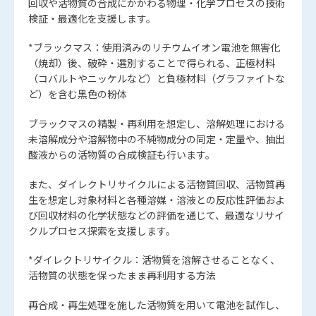
回収や活物質の合成にかかわる物理・化学プロセスの技術
検証・最適化を支援します。
*ブラックマス：使用済みのリチウムイオン電池を無害化
（焼却）後、破砕・選別することで得られる、正極材料
（コバルトやニッケルなど）と負極材料（グラファイトな
ど）を含む黒色の粉体
ブラックマスの精製・再利用を想定し、溶解処理における
未溶解成分や溶解物中の不純物成分の同定・定量や、抽出
酸液からの活物質の合成検証も行います。
また、ダイレクトリサイクルによる活物質回収、活物質再
生を想定し対象材料と各種溶媒・溶液との反応性評価およ
び回収材料の化学状態などの評価を通じて、最適なリサイ
クルプロセス探索を支援します。
*ダイレクトリサイクル：活物質を溶解させることなく、
活物質の状態を保ったまま再利用する方法
再合成・再生処理を施した活物質を用いて電池を試作し、