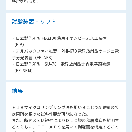
特定を行った。
試験装置・ソフト
・日立製作所製 FB2100 集束イオンビーム加工装置
（FIB）
・アルバックファイ社製 PHI-670 電界放射型オージェ電
子分光装置（FE-AES）
・日立製作所製 SU-70 電界放射型走査電子顕微鏡
（FE-SEM）
結果
ＦＩＢマイクロサンプリング法を用いることで剥離部の特
定箇所を狙った試料作製が可能になった。
また、断面ＳＥＭ観察によりＤＬＣ膜の積層構造を解明す
るとともに、ＦＥ－ＡＥＳを用いて剥離面を特定すること