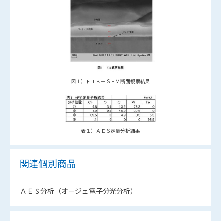
図１）ＦＩＢ－ＳＥＭ断面観察結果
表１）ＡＥＳ定量分析結果
関連個別商品
ＡＥＳ分析（オージェ電子分光分析）