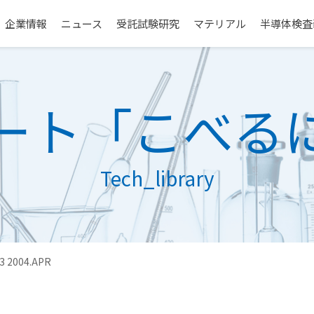
企業情報
ニュース
受託試験研究
マテリアル
半導体検査
ート
「こべる
Tech_library
3 2004.APR