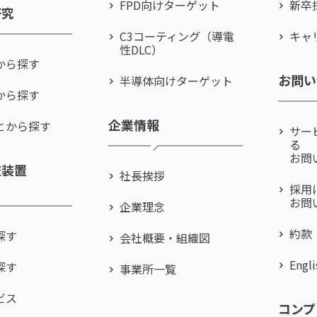
FPD向けターゲット
新卒
研究
C3コーティング（導電
キャ
性DLC）
から探す
お問い
半導体向けターゲット
から探す
企業情報
とから探す
サー
る
お問
査装置
社⻑挨拶
採用
お問
企業理念
約款
探す
会社概要・組織図
Engli
探す
事業所一覧
ビス
コンプ