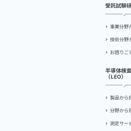
受託試験
事業分野
技術分野
お困りご
半導体検
（LEO）
製品から
分野から
測定サー