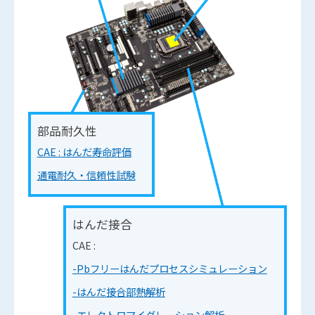
部品耐久性
CAE : はんだ寿命評価
通電耐久・信頼性試験
はんだ接合
CAE :
-Pbフリーはんだプロセスシミュレーション
-はんだ接合部熱解析
-エレクトロマイグレーション解析