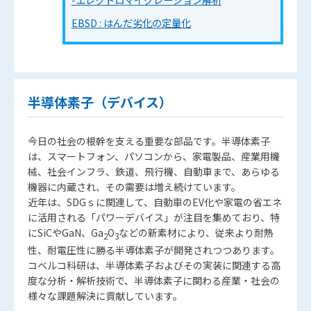
EBSD : はんだ劣化の定量化
半導体素子（デバイス）
今日の社会の根幹を支える重要な部品です。半導体素子
は、スマートフォン、パソコンから、家電製品、産業用機
械、社会インフラ、鉄道、飛行機、自動車まで、あらゆる
機器に内蔵され、その需要は増え続けています。
近年は、SDGｓに関連して、自動車のEV化や家電の省エネ
に活用される「パワーデバイス」が注目を集めており、特
にSiCやGaN、Ga
O
などの新素材により、従来より耐熱
2
3
性、耐電圧性に勝る半導体素子が開発されつつあります。
コベルコ科研は、半導体素子およびその実装に関連する高
度な分析・解析技術で、半導体素子に関わる産業・社会の
様々な課題解決に貢献しています。