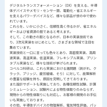
デジタルトランスフォーメーション（DX）を支える、半導
体デバイスやメモリ・センサー類、電動化・省エネルギー
を支えるパワーデバイスなど、様々な部品が世の中で使わ
れています。
これらを、いかに小さく、信頼性高く作るかが、省エネル
ギーおよび省資源の胆であると考えます。
そして、この動きの胆となるのが、日本の実装技術であ
り、3次元実装をはじめとして、さまざまな領域で注目を
集めています。
実装技術と一口に言っても色々とあり、高密度実装、高周
波実装、高温実装、低温実装、フレキシブル実装、プリン
タブル実装など、様々な技術が挙げられます。
コベルコ科研は、これら実装における諸問題（剥がれ、ク
ラック、ブリッジ、疲労破壊、そり）に対して、故障解析
の豊富な経験を持ち、原因を究明してきております。
また設計サポートも実施しており、各種信頼性試験、計算
シミュレーション、試験片による物性値取りのみならず、
現物からの物性値取りにも対応し、お客様の開発のお手伝
いも実施しております。
その他、半導体デバイスの物理解析、電気特性評価、パッ