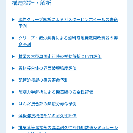
構造設計・解析
弾性クリープ解析によるガスタービンホイールの寿命
予測
クリープ・疲労解析による燃料電池発電用改質器の寿
命予測
橋梁の大型車両走行時の挙動解析と応力評価
異材接合体の界面破壊強度評価
配管溶接部の疲労寿命予測
破壊力学解析による機器類の安全性評価
はんだ接合部の熱疲労寿命予測
薄板溶接構造部品の耐久性評価
排気系管溶接部の高温耐久性評価用数値シミュレーシ